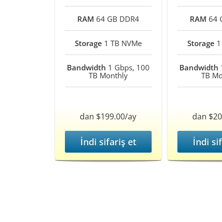
RAM
64 GB DDR4
RAM
64 
Storage
1 TB NVMe
Storage
1
Bandwidth
1 Gbps, 100
Bandwidth
TB Monthly
TB Mo
dan $199.00/ay
dan $20
İndi sifariş et
İndi si