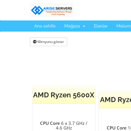
Ana səhifə
Mağaza
Elanlar
Məluma
Menyunu göstər
AMD Ryzen 5600X
AMD Ryz
CPU Core
6 x 3.7 GHz /
4.6 GHz
CPU Core
16