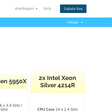
Azerbaijani
Giriş
Səbətə bax
Hesab
2x Intel Xeon
en 5950X
Silver 4214R
6 x 3.4 GHz /
 GHz
CPU Core
24 x 2.4 GHz