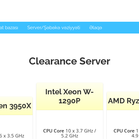
t bazası
Server/Şəbəkə vəziyyəti
Əlaqə
Clearance Server
Intel Xeon W-
1290P
AMD Ryz
en 3950X
CPU Core
10 x 3.7 GHz /
CPU Core
1
 x 3.5 GHz
5.2 GHz
4.9