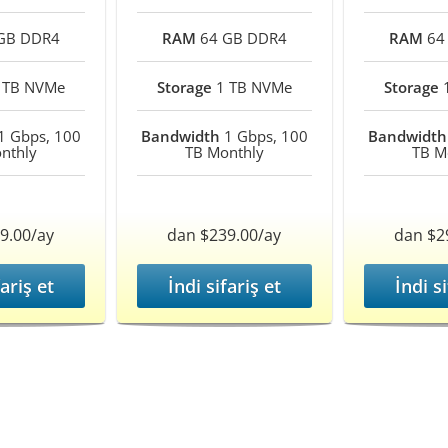
GB DDR4
RAM
64 GB DDR4
RAM
64
 TB NVMe
Storage
1 TB NVMe
Storage
1
1 Gbps, 100
Bandwidth
1 Gbps, 100
Bandwidth
nthly
TB Monthly
TB M
9.00/ay
dan $239.00/ay
dan $2
fariş et
İndi sifariş et
İndi si