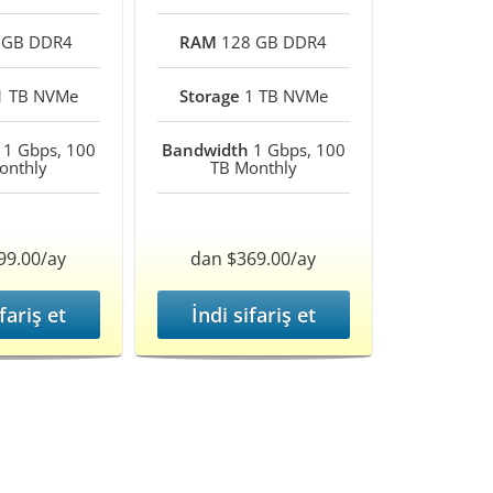
 GB DDR4
RAM
128 GB DDR4
 TB NVMe
Storage
1 TB NVMe
1 Gbps, 100
Bandwidth
1 Gbps, 100
onthly
TB Monthly
99.00/ay
dan $369.00/ay
fariş et
İndi sifariş et