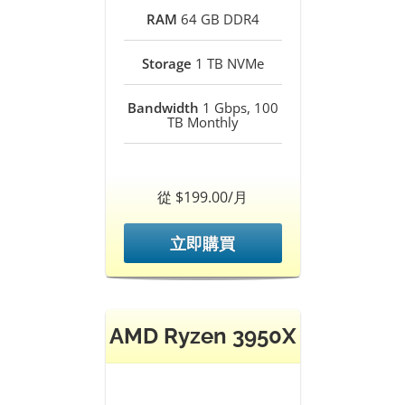
RAM
64 GB DDR4
Storage
1 TB NVMe
Bandwidth
1 Gbps, 100
TB Monthly
從 $199.00/月
立即購買
AMD Ryzen 3950X