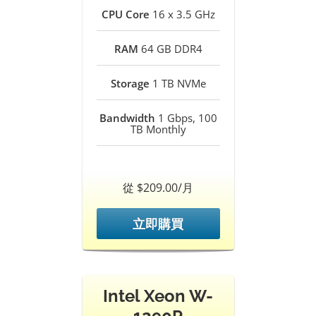
CPU Core
16 x 3.5 GHz
RAM
64 GB DDR4
Storage
1 TB NVMe
Bandwidth
1 Gbps, 100
TB Monthly
從 $209.00/月
立即購買
Intel Xeon W-