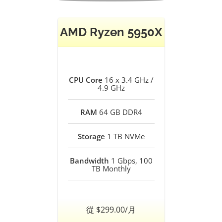
AMD Ryzen 5950X
CPU Core
16 x 3.4 GHz /
4.9 GHz
RAM
64 GB DDR4
Storage
1 TB NVMe
Bandwidth
1 Gbps, 100
TB Monthly
從 $299.00/月