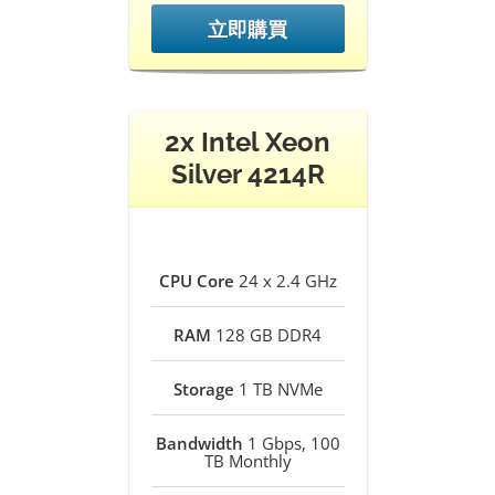
立即購買
2x Intel Xeon
Silver 4214R
CPU Core
24 x 2.4 GHz
RAM
128 GB DDR4
Storage
1 TB NVMe
Bandwidth
1 Gbps, 100
TB Monthly