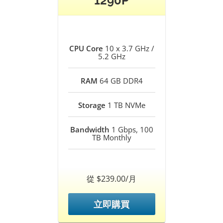
1290P
CPU Core
10 x 3.7 GHz /
5.2 GHz
RAM
64 GB DDR4
Storage
1 TB NVMe
Bandwidth
1 Gbps, 100
TB Monthly
從 $239.00/月
立即購買